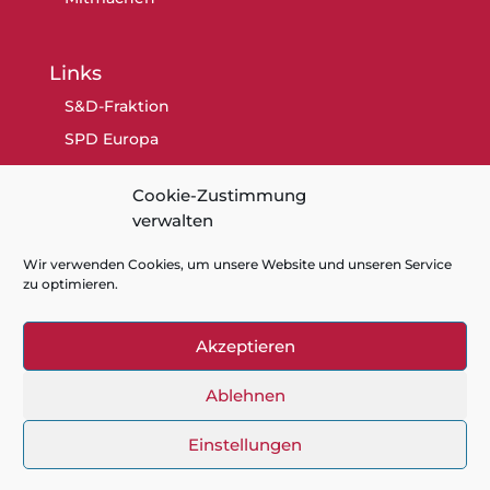
Links
S&D-Fraktion
SPD Europa
SPD Berlin
Cookie-Zustimmung
SPD
verwalten
Wir verwenden Cookies, um unsere Website und unseren Service
zu optimieren.
Akzeptieren
Kontakt
Datenschutz
Impressum
Cookie-Richtlinie (EU)
Ablehnen
Einstellungen
Gaby Bischoff - Mitglied des Europaparlaments