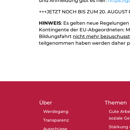
und Anmeldung gibt es hier:
https://
+++JETZT NOCH BIS ZUM 20. AUGUST
HINWEIS
: Es gelten neue Regelunge
Kontingente der EU-Abgeordneten: Mi
Bildungsfahrt
nicht mehr bezuschuss
teilgenommen haben werden daher pri
Über
Themen
Werdegang
Gute Arbe
soziale G
Transparenz
Stärkung 
Ausschüsse