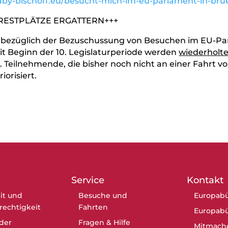
gaby-bischoff.eu/besucht-mich-im-eu-parlament-in-brue
 RESTPLÄTZE ERGATTERN+++
n bezüglich der Bezuschussung von Besuchen im EU-Pa
t Beginn der 10. Legislaturperiode werden
wiederholt
t
. Teilnehmende, die bisher noch nicht an einer Fahrt v
orisiert.
Service
Kontakt
it und
Besuche und
Europabü
erechtigkeit
Fahrten
Europabü
der
Fragen & Hilfe
Mitmach