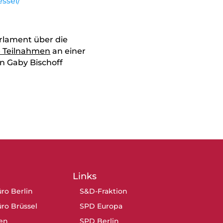
ssel/
rlament über die
e Teilnahmen
an einer
on Gaby Bischoff
Links
ro Berlin
S&D-Fraktion
ro Brüssel
SPD Europa
en
SPD Berlin