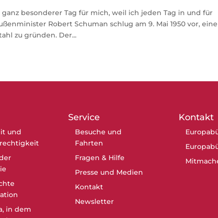
 ganz besonderer Tag für mich, weil ich jeden Tag in und für
Außenminister Robert Schuman schlug am 9. Mai 1950 vor, eine
hl zu gründen. Der...
Service
Kontakt
it und
Besuche und
Europabü
erechtigkeit
Fahrten
Europabü
der
Fragen & Hilfe
Mitmach
ie
Presse und Medien
chte
Kontakt
ation
Newsletter
a, in dem