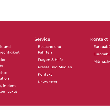
Service
Kontakt
it und
Besuche und
Europabü
erechtigkeit
Fahrten
Europabü
der
Fragen & Hilfe
Mitmach
ie
Presse und Medien
chte
Kontakt
ation
Newsletter
a, in dem
ein Luxus