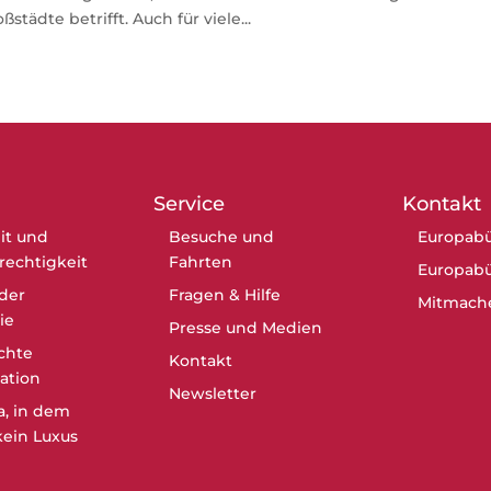
tädte betrifft. Auch für viele...
Service
Kontakt
it und
Besuche und
Europabü
erechtigkeit
Fahrten
Europabü
der
Fragen & Hilfe
Mitmach
ie
Presse und Medien
chte
Kontakt
ation
Newsletter
a, in dem
ein Luxus