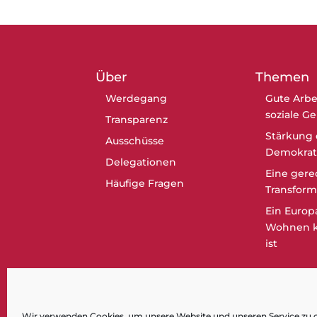
Über
Themen
Werdegang
Gute Arbe
soziale G
Transparenz
Stärkung 
Ausschüsse
Demokrat
Delegationen
Eine gere
Häufige Fragen
Transform
Ein Europ
Wohnen k
ist
Wir verwenden Cookies, um unsere Website und unseren Service zu 