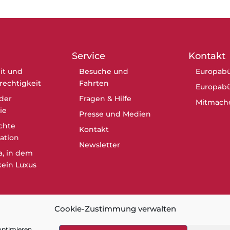
Service
Kontakt
it und
Besuche und
Europabü
erechtigkeit
Fahrten
Europabü
der
Fragen & Hilfe
Mitmach
ie
Presse und Medien
chte
Kontakt
ation
Newsletter
a, in dem
ein Luxus
Cookie-Zustimmung verwalten
optimieren.