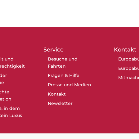
Service
Kontakt
it und
Besuche und
Europabü
erechtigkeit
Fahrten
Europabü
der
Fragen & Hilfe
Mitmach
ie
Presse und Medien
chte
Kontakt
ation
Newsletter
a, in dem
ein Luxus