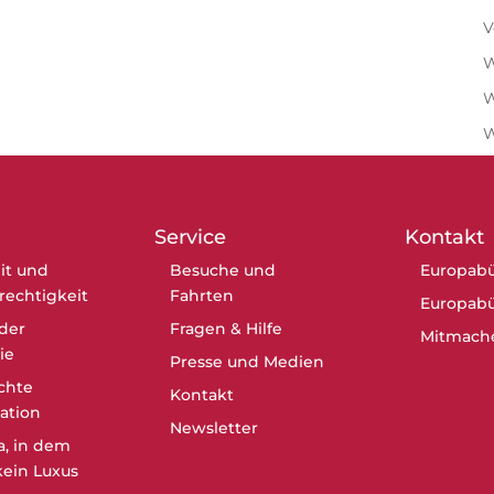
V
W
W
Service
Kontakt
it und
Besuche und
Europabü
erechtigkeit
Fahrten
Europabü
der
Fragen & Hilfe
Mitmach
ie
Presse und Medien
chte
Kontakt
ation
Newsletter
a, in dem
ein Luxus