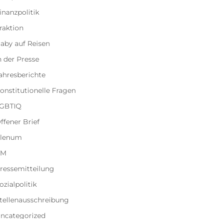
inanzpolitik
raktion
aby auf Reisen
n der Presse
ahresberichte
onstitutionelle Fragen
GBTIQ
ffener Brief
lenum
PM
ressemitteilung
ozialpolitik
tellenausschreibung
ncategorized