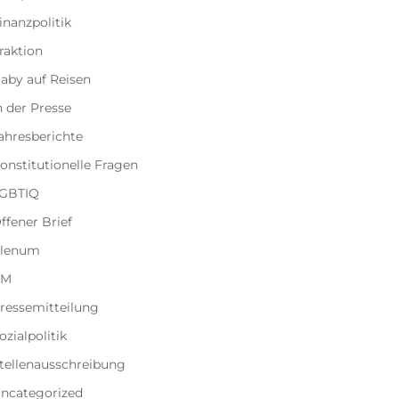
inanzpolitik
raktion
aby auf Reisen
n der Presse
ahresberichte
onstitutionelle Fragen
GBTIQ
ffener Brief
lenum
PM
ressemitteilung
ozialpolitik
tellenausschreibung
ncategorized