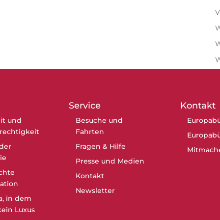
V
W
W
Service
Kontakt
it und
Besuche und
Europabü
erechtigkeit
Fahrten
Europabü
der
Fragen & Hilfe
Mitmach
ie
Presse und Medien
chte
Kontakt
ation
Newsletter
a, in dem
ein Luxus