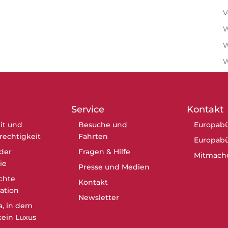
V
W
W
Service
Kontakt
it und
Besuche und
Europabü
erechtigkeit
Fahrten
Europabü
der
Fragen & Hilfe
Mitmach
ie
Presse und Medien
chte
Kontakt
ation
Newsletter
a, in dem
ein Luxus