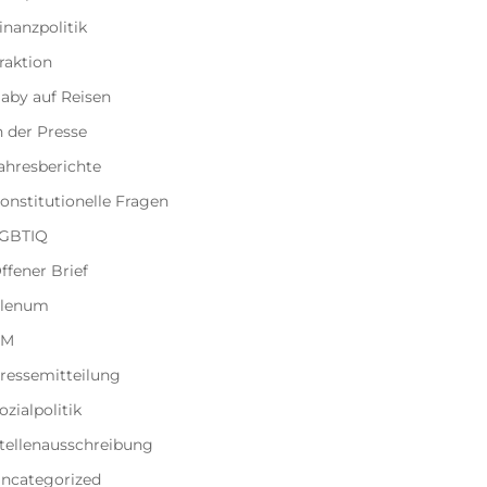
inanzpolitik
raktion
aby auf Reisen
n der Presse
ahresberichte
onstitutionelle Fragen
GBTIQ
ffener Brief
lenum
PM
ressemitteilung
ozialpolitik
tellenausschreibung
ncategorized