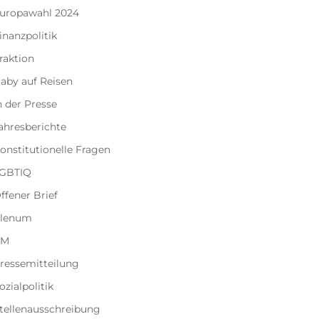
uropawahl 2024
inanzpolitik
raktion
aby auf Reisen
n der Presse
ahresberichte
onstitutionelle Fragen
GBTIQ
ffener Brief
lenum
PM
ressemitteilung
ozialpolitik
tellenausschreibung