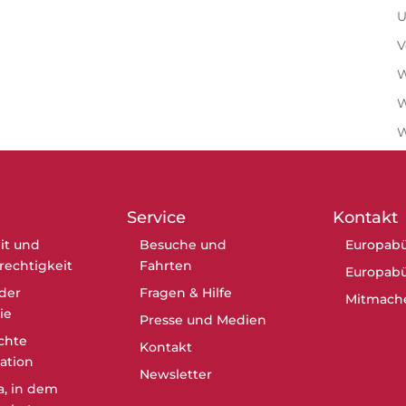
U
V
W
W
Service
Kontakt
it und
Besuche und
Europabü
erechtigkeit
Fahrten
Europabü
der
Fragen & Hilfe
Mitmach
ie
Presse und Medien
chte
Kontakt
ation
Newsletter
a, in dem