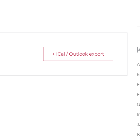
+ iCal / Outlook export
A
E
F
F
G
I
J
K