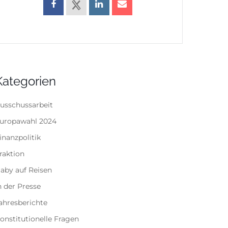
Kategorien
usschussarbeit
uropawahl 2024
inanzpolitik
raktion
aby auf Reisen
n der Presse
ahresberichte
onstitutionelle Fragen