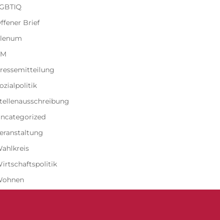
GBTIQ
ffener Brief
lenum
PM
ressemitteilung
ozialpolitik
tellenausschreibung
ncategorized
eranstaltung
ahlkreis
irtschaftspolitik
Wohnen