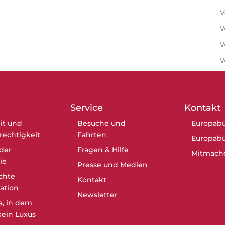
V
W
W
Service
Kontakt
it und
Besuche und
Europabü
erechtigkeit
Fahrten
Europabü
der
Fragen & Hilfe
Mitmach
ie
Presse und Medien
chte
Kontakt
ation
Newsletter
a, in dem
ein Luxus