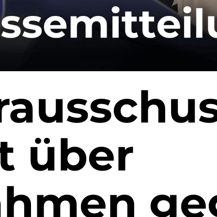
rausschus
t über
hmen ge