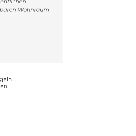
sentlichen
ahlbaren Wohnraum
egeln
en.