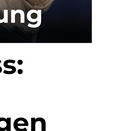
s:
gen