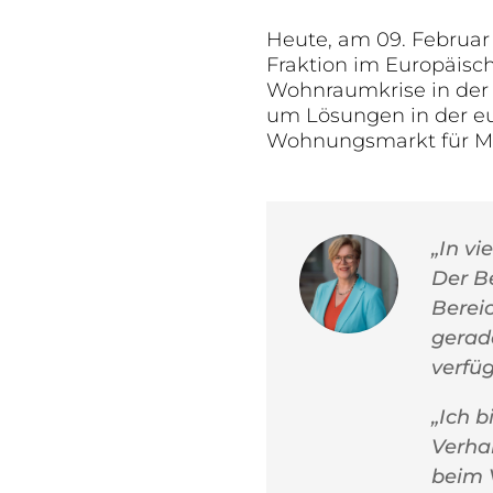
Heute, am 09. Februar 
Fraktion im Europäisc
Wohnraumkrise in der 
um Lösungen in der e
Wohnungsmarkt für Mil
„In v
Der B
Berei
gerad
verfü
„Ich b
Verha
beim 