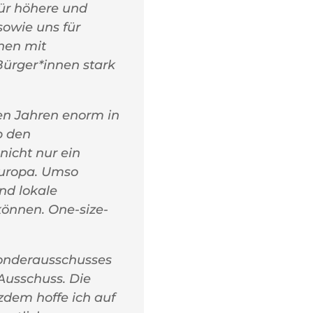
ür höhere und
sowie uns für
hen mit
Bürger*innen stark
nen Jahren enorm in
b den
nicht nur ein
Europa. Umso
und lokale
önnen. One-size-
Sonderausschusses
Ausschuss. Die
zdem hoffe ich auf