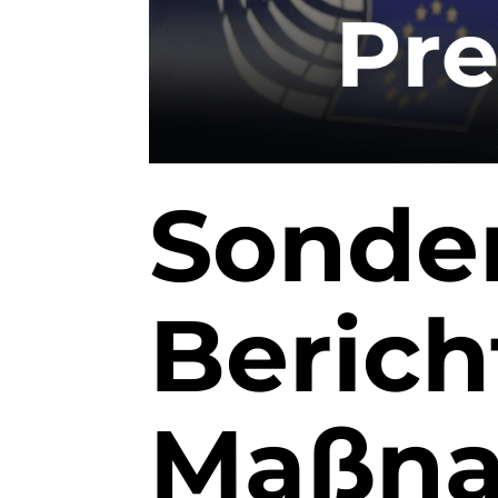
Sonde
Berich
Maßna