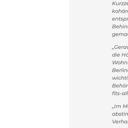
Kurzz
kohär
entsp
Behin
gemac
„Gera
die H
Wohnu
Berlin
wichti
Behör
fits-a
„Im M
absti
Verhan