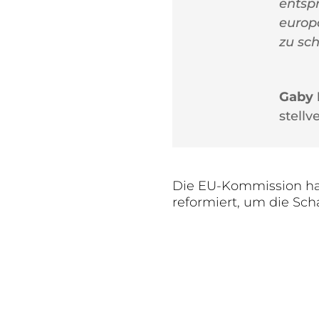
entsp
europ
zu sc
Gaby 
stellv
Die EU-Kommission hat 
reformiert, um die Sc