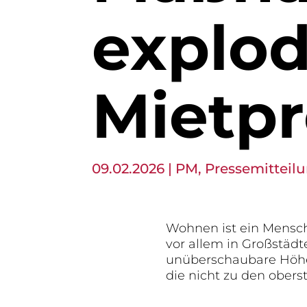
explo
Mietpr
09.02.2026
|
PM
,
Pressemitteil
Wohnen ist ein Mensch
vor allem in Großstäd
unüberschaubare Höhen
die nicht zu den ober