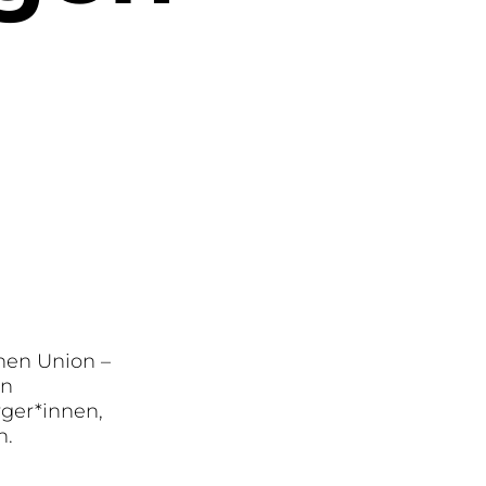
hen Union –
in
ger*innen,
n.