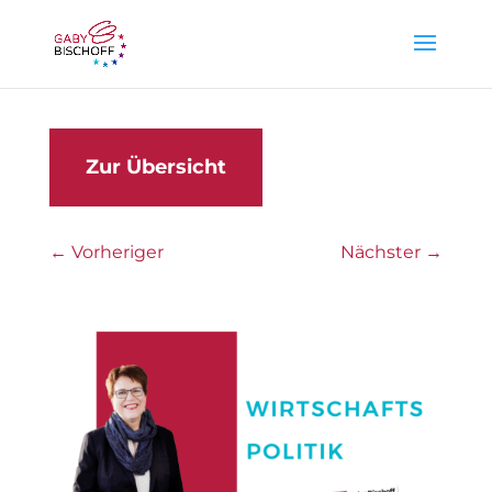
Zur Übersicht
←
Vorheriger
Nächster
→