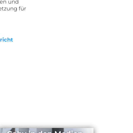
ten und
etzung für
richt