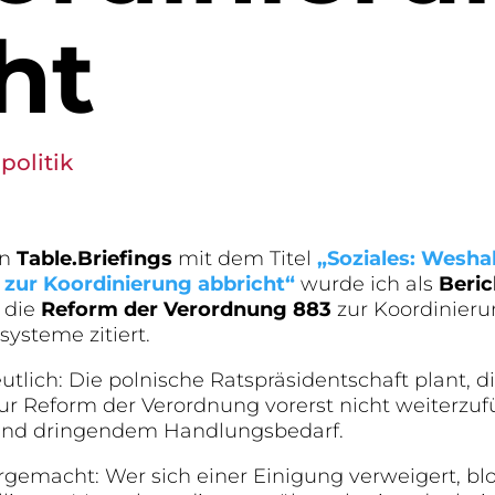
ht
politik
on
Table.Briefings
mit dem Titel
„Soziales: Wesha
g zur Koordinierung abbricht“
wurde ich als
Beric
 die
Reform der Verordnung 883
zur Koordinieru
systeme zitiert.
utlich: Die polnische Ratspräsidentschaft plant, d
r Reform der Verordnung vorerst nicht weiterzufü
t und dringendem Handlungsbedarf.
argemacht: Wer sich einer Einigung verweigert, blo