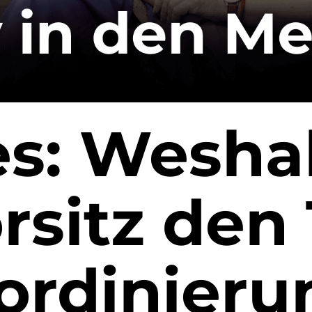
es: Wesha
rsitz den 
ordinieru