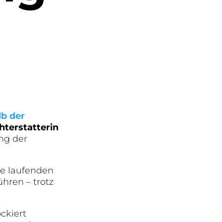
lb der
hterstatterin
ng der
ie laufenden
hren – trotz
ckiert