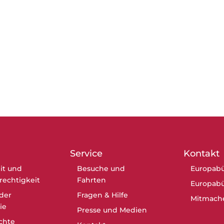
Service
Kontakt
it und
Besuche und
Europabü
erechtigkeit
Fahrten
Europabü
der
Fragen & Hilfe
Mitmach
ie
Presse und Medien
chte