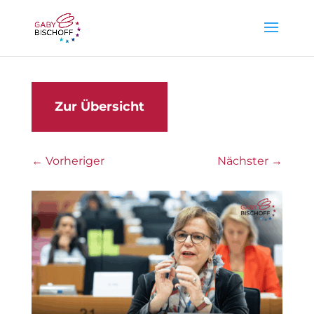
Zur Übersicht
←
Vorheriger
Nächster
→