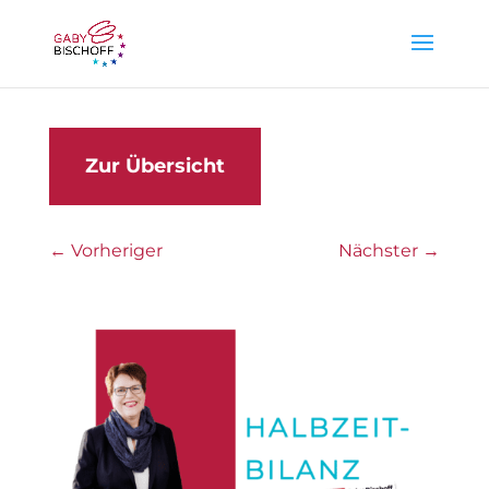
Zur Übersicht
←
Vorheriger
Nächster
→