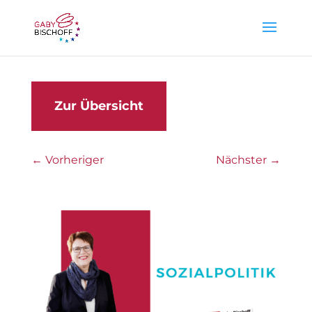
Zur Übersicht
←
Vorheriger
Nächster
→