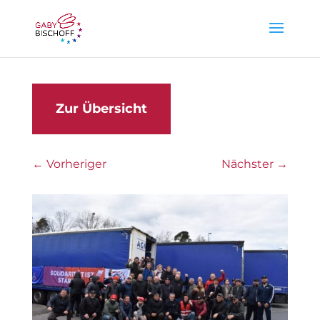
Zur Übersicht
←
Vorheriger
Nächster
→