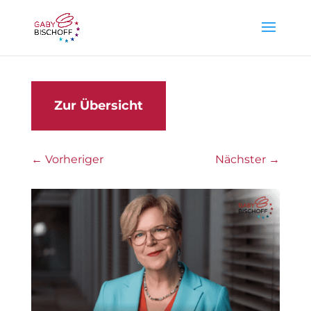
Zur Übersicht
←
Vorheriger
Nächster
→