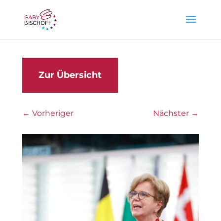
Zur Übersicht
←
Vorheriger
Nächster
→