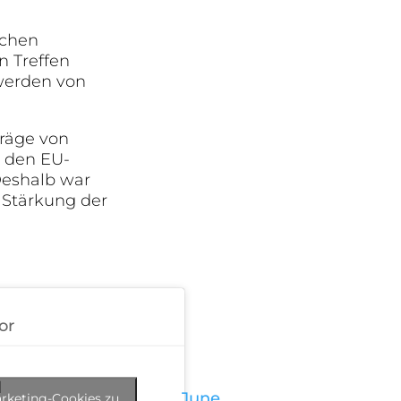
schen
n Treffen
 werden von
träge von
n den EU-
Deshalb war
e Stärkung der
or
d
June
arketing-Cookies zu