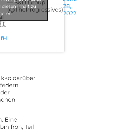
— S&D Group
28,
 diesen Inhalt zu
(@TheProgressives)
2022
vieren
al
🇮
UfH
ikko darüber
bfedern
 der
 hohen
n. Eine
in froh, Teil