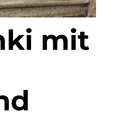
nki mit
nd