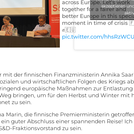
across Europe. Let’s work
akzeptieren und
together for a fairer and
akti
better Europe in this speci
moment in time of crisis 
✊🇪🇺
pic.twitter.com/hhsRzWC
mit der finnischen Finanzministerin Annika Saar
sozialen und wirtschaftlichen Folgen des Kriegs a
ringend europäische Maßnahmen zur Entlastung
Weg bringen, um für den Herbst und Winter mit
et zu sein.
a Marin, die finnische Premierministerin getroffe
 ein guter Abschluss einer spannenden Reise! Ich b
S&D-Fraktionsvorstand zu sein.