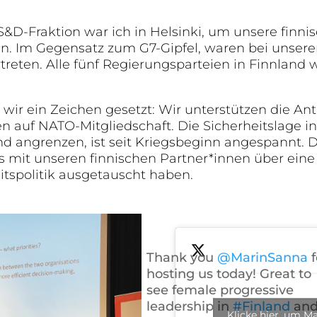
&D-Fraktion war ich in Helsinki, um unsere finni
en. Im Gegensatz zum G7-Gipfel, waren bei unsere
ertreten. Alle fünf Regierungsparteien in Finnland
 wir ein Zeichen gesetzt: Wir unterstützen die An
 auf NATO-Mitgliedschaft. Die Sicherheitslage i
nd angrenzen, ist seit Kriegsbeginn angespannt. 
ns mit unseren finnischen Partner*innen über ein
itspolitik ausgetauscht haben.
Thank you
@MarinSanna
f
hosting us today! Great to
see female progressive
leadership in
#Finland
an
Klicke hier, um M